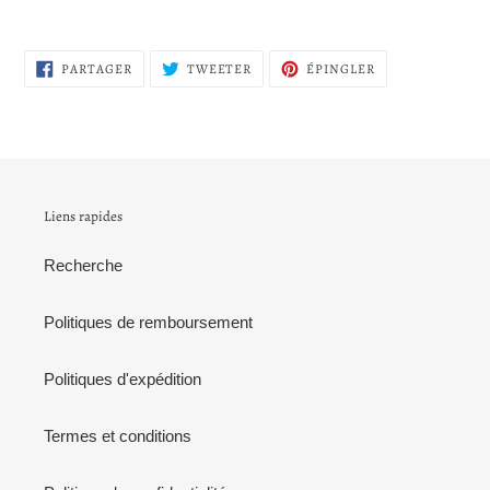
PARTAGER
TWEETER
ÉPINGLER
PARTAGER
TWEETER
ÉPINGLER
SUR
SUR
SUR
FACEBOOK
TWITTER
PINTEREST
Liens rapides
Recherche
Politiques de remboursement
Politiques d'expédition
Termes et conditions