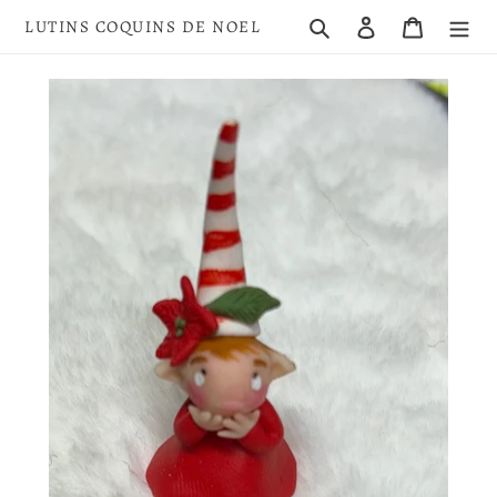
Passer
Rechercher
Se connecter
Panier
LUTINS COQUINS DE NOEL
au
contenu