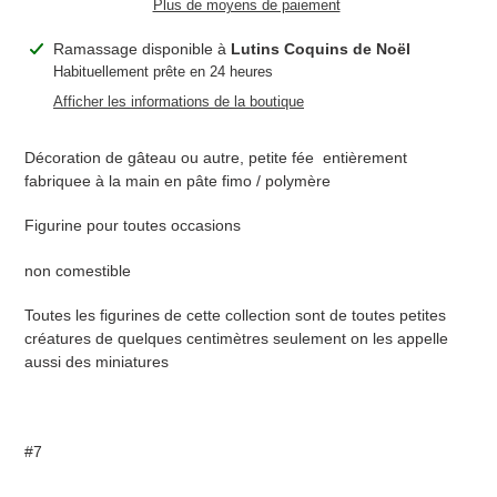
Plus de moyens de paiement
Ajout
Ramassage disponible à
Lutins Coquins de Noël
d'un
Habituellement prête en 24 heures
produit
Afficher les informations de la boutique
à
votre
Décoration de gâteau ou autre, petite fée entièrement
panier
fabriquee à la main en pâte fimo / polymère
Figurine pour toutes occasions
non comestible
Toutes les figurines de cette collection sont de toutes petites
créatures de quelques centimètres seulement on les appelle
aussi des miniatures
#7