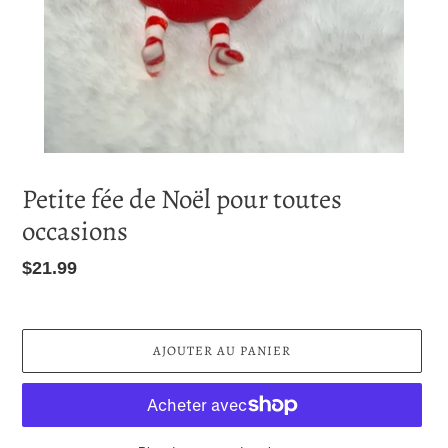
Petite fée de Noël pour toutes
occasions
Prix
$21.99
normal
AJOUTER AU PANIER