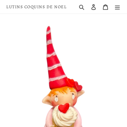
Passer
Rechercher
Se connecter
Panier
LUTINS COQUINS DE NOEL
au
contenu