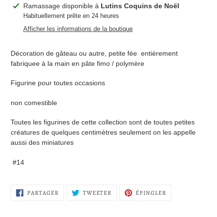
Ajout
Ramassage disponible à
Lutins Coquins de Noël
d'un
Habituellement prête en 24 heures
produit
Afficher les informations de la boutique
à
votre
Décoration de gâteau ou autre, petite fée entièrement
panier
fabriquee à la main en pâte fimo / polymère
Figurine pour toutes occasions
non comestible
Toutes les figurines de cette collection sont de toutes petites
créatures de quelques centimètres seulement on les appelle
aussi des miniatures
#14
PARTAGER
TWEETER
ÉPINGLER
PARTAGER
TWEETER
ÉPINGLER
SUR
SUR
SUR
FACEBOOK
TWITTER
PINTEREST