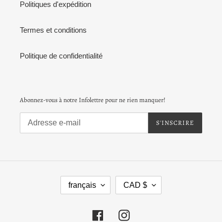
Politiques d'expédition
Termes et conditions
Politique de confidentialité
Abonnez-vous à notre Infolettre pour ne rien manquer!
S'INSCRIRE
L
D
français
CAD $
A
E
N
V
G
I
Facebook
Instagram
U
S