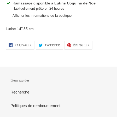
Ajout
Ramassage disponible à
Lutins Coquins de Noël
d'un
Habituellement prête en 24 heures
produit
Afficher les informations de la boutique
à
votre
Lutine 14’’ 35 cm
panier
PARTAGER
TWEETER
ÉPINGLER
PARTAGER
TWEETER
ÉPINGLER
SUR
SUR
SUR
FACEBOOK
TWITTER
PINTEREST
Liens rapides
Recherche
Politiques de remboursement