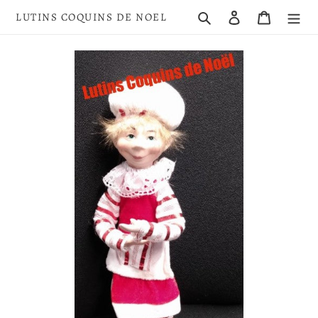
Passer
Rechercher
Se connecter
Panier
LUTINS COQUINS DE NOEL
au
contenu