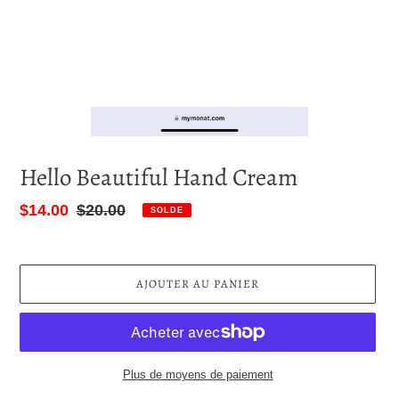
Hello Beautiful Hand Cream
Prix
$14.00
Prix
$20.00
SOLDE
réduit
normal
AJOUTER AU PANIER
Plus de moyens de paiement