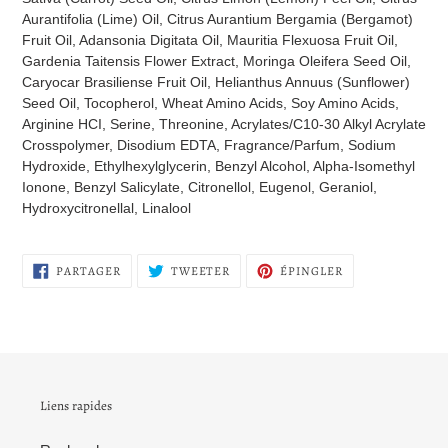
Aurantifolia (Lime) Oil, Citrus Aurantium Bergamia (Bergamot)
Fruit Oil, Adansonia Digitata Oil, Mauritia Flexuosa Fruit Oil,
Gardenia Taitensis Flower Extract, Moringa Oleifera Seed Oil,
Caryocar Brasiliense Fruit Oil, Helianthus Annuus (Sunflower)
Seed Oil, Tocopherol, Wheat Amino Acids, Soy Amino Acids,
Arginine HCI, Serine, Threonine, Acrylates/C10-30 Alkyl Acrylate
Crosspolymer, Disodium EDTA, Fragrance/Parfum, Sodium
Hydroxide, Ethylhexylglycerin, Benzyl Alcohol, Alpha-Isomethyl
Ionone, Benzyl Salicylate, Citronellol, Eugenol, Geraniol,
Hydroxycitronellal, Linalool
PARTAGER
TWEETER
ÉPINGLER
PARTAGER
TWEETER
ÉPINGLER
SUR
SUR
SUR
FACEBOOK
TWITTER
PINTEREST
Liens rapides