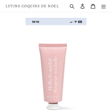
Passer
Rechercher
Se connecter
Panier
LUTINS COQUINS DE NOEL
au
contenu