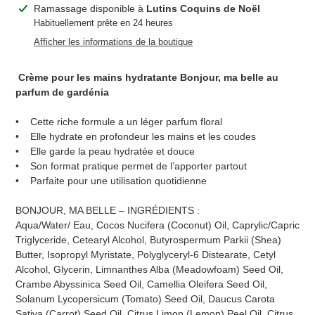
Ajout
Ramassage disponible à
Lutins Coquins de Noël
d'un
Habituellement prête en 24 heures
produit
Afficher les informations de la boutique
à
votre
Crème pour les mains hydratante Bonjour, ma belle au
panier
parfum de gardénia
• Cette riche formule a un léger parfum floral
• Elle hydrate en profondeur les mains et les coudes
• Elle garde la peau hydratée et douce
• Son format pratique permet de l’apporter partout
• Parfaite pour une utilisation quotidienne
BONJOUR, MA BELLE – INGRÉDIENTS :
Aqua/Water/ Eau, Cocos Nucifera (Coconut) Oil, Caprylic/Capric
Triglyceride, Cetearyl Alcohol, Butyrospermum Parkii (Shea)
Butter, Isopropyl Myristate, Polyglyceryl-6 Distearate, Cetyl
Alcohol, Glycerin, Limnanthes Alba (Meadowfoam) Seed Oil,
Crambe Abyssinica Seed Oil, Camellia Oleifera Seed Oil,
Solanum Lycopersicum (Tomato) Seed Oil, Daucus Carota
Sativa (Carrot) Seed Oil, Citrus Limon (Lemon) Peel Oil, Citrus