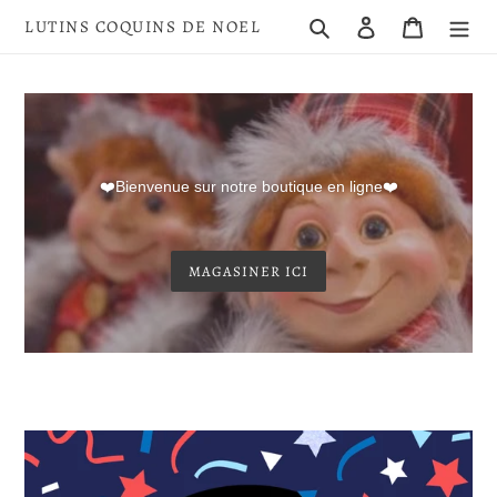
Direkt
Suchen
Einloggen
Warenkor
LUTINS COQUINS DE NOEL
zum
Inhalt
❤️Bienvenue sur notre boutique en ligne❤️
MAGASINER ICI