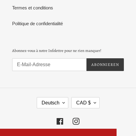
Termes et conditions
Politique de confidentialité
Abonnez-vous à notre Infolettre pour ne rien manquer!
ABONNIEREN
S
W
Deutsch
CAD $
P
Ä
R
H
A
R
Facebook
Instagram
C
U
H
N
E
G